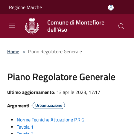
Salta al contenuto principale
Regione Marche
Comune di Montefiore
dell'Aso
Home
>
Piano Regolatore Generale
Piano Regolatore Generale
Ultimo aggiornamento
: 13 aprile 2023, 17:17
Argomenti
:
Urbanizzazione
Norme Tecniche Attuazione P.R.G.
Tavola 1
Tavola 2