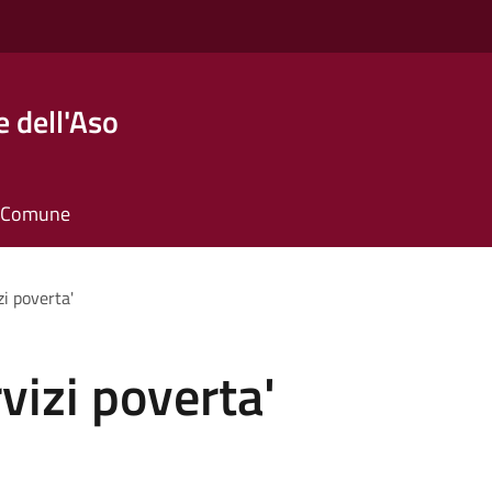
 dell'Aso
il Comune
zi poverta'
vizi poverta'