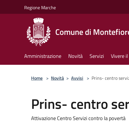
Salta al contenuto principale
Regione Marche
Comune di Montefiore
Amministrazione
Novità
Servizi
Vivere 
Home
>
Novità
>
Avvisi
>
Prins- centro servi
Prins- centro ser
Attivazione Centro Servizi contro la povertà