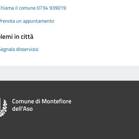
Chiama il comune 0734 939019
Prenota un appuntamento
lemi in città
Segnala disservizio
Comune di Montefiore
dell'Aso