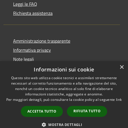
Leggi le FAQ
Richiesta assistenza
Amministrazione trasparente
Informativa privacy
Note legali
×
Dichiarazione di accessibilità
Informazioni sui cookie
Questo sito web utilizza cookie tecnici e assimilati strettamente
necessari al corretto funzionamento e alla navigazione del sito,
nonché un cookie tecnico analitico al solo fine di elaborare
informazioni statistiche, aggregate e anonime.
RSS
Copyright © 2026 • Comune di
Per maggiori dettagli, può consultare la cookie policy al seguente
link
Accessibilità
Montefiore dell'Aso • Powered
Privacy
Municipium
Accesso
by
•
RIFIUTA TUTTO
ACCETTA TUTTO
Cookie
redazione
Mappa del sito
MOSTRA DETTAGLI