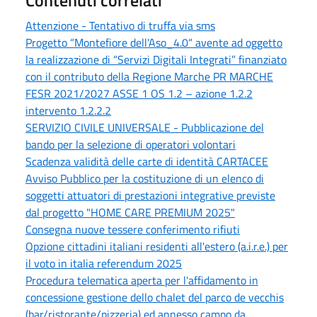
Contenuti correlati
Attenzione - Tentativo di truffa via sms
Progetto “Montefiore dell'Aso_4.0“ avente ad oggetto
la realizzazione di “Servizi Digitali Integrati” finanziato
con il contributo della Regione Marche PR MARCHE
FESR 2021/2027 ASSE 1 OS 1.2 – azione 1.2.2
intervento 1.2.2.2
SERVIZIO CIVILE UNIVERSALE - Pubblicazione del
bando per la selezione di operatori volontari
Scadenza validità delle carte di identità CARTACEE
Avviso Pubblico per la costituzione di un elenco di
soggetti attuatori di prestazioni integrative previste
dal progetto "HOME CARE PREMIUM 2025"
Consegna nuove tessere conferimento rifiuti
Opzione cittadini italiani residenti all'estero (a.i.r.e.) per
il voto in italia referendum 2025
Procedura telematica aperta per l'affidamento in
concessione gestione dello chalet del parco de vecchis
(bar/ristorante/pizzeria) ed annesso campo da