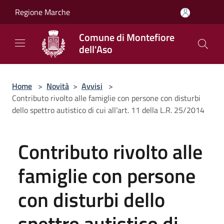
Salta al contenuto principale
Regione Marche
Comune di Montefiore
dell'Aso
Home
>
Novità
>
Avvisi
>
Contributo rivolto alle famiglie con persone con disturbi
dello spettro autistico di cui all’art. 11 della L.R. 25/2014
Contributo rivolto alle
famiglie con persone
con disturbi dello
spettro autistico di