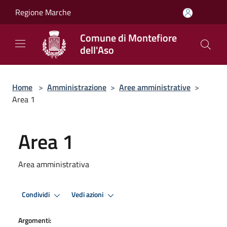
Salta al contenuto principale
Regione Marche
Comune di Montefiore
dell'Aso
Home
>
Amministrazione
>
Aree amministrative
>
Area 1
Area 1
Area amministrativa
Condividi
Vedi azioni
Argomenti: