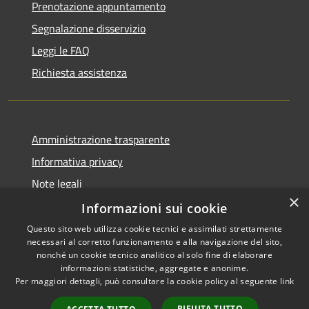
Prenotazione appuntamento
Segnalazione disservizio
Leggi le FAQ
Richiesta assistenza
Amministrazione trasparente
Informativa privacy
Note legali
×
Dichiarazione di accessibilità
Informazioni sui cookie
Questo sito web utilizza cookie tecnici e assimilati strettamente
necessari al corretto funzionamento e alla navigazione del sito,
nonché un cookie tecnico analitico al solo fine di elaborare
informazioni statistiche, aggregate e anonime.
RSS
Copyright © 2026 • Comune di
Per maggiori dettagli, può consultare la cookie policy al seguente
link
Accessibilità
Montefiore dell'Aso • Powered
Privacy
Municipium
Accesso
by
•
RIFIUTA TUTTO