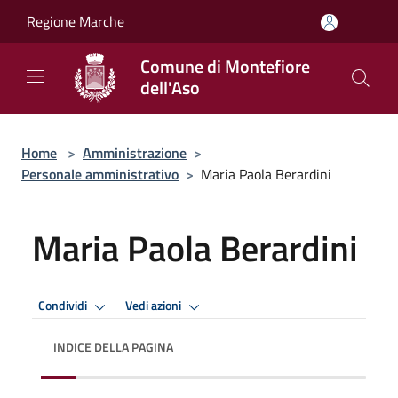
Salta al contenuto principale
Regione Marche
Comune di Montefiore
dell'Aso
Home
>
Amministrazione
>
Personale amministrativo
>
Maria Paola Berardini
Maria Paola Berardini
Condividi
Vedi azioni
INDICE DELLA PAGINA