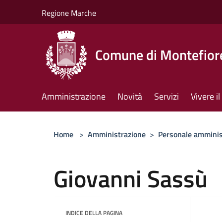
Salta al contenuto principale
Regione Marche
Comune di Montefiore
Amministrazione
Novità
Servizi
Vivere 
Home
>
Amministrazione
>
Personale amminis
Giovanni Sassù
INDICE DELLA PAGINA