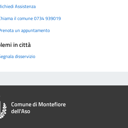
Richiedi Assistenza
Chiama il comune 0734 939019
Prenota un appuntamento
lemi in città
Segnala disservizio
Comune di Montefiore
dell'Aso