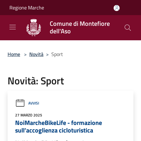
Salta al contenuto principale
Regione Marche
Comune di Montefiore
dell'Aso
Home
>
Novità
>
Sport
Novità: Sport
AVVISI
27 MARZO 2025
NoiMarcheBikeLife - formazione
sull’accoglienza cicloturistica