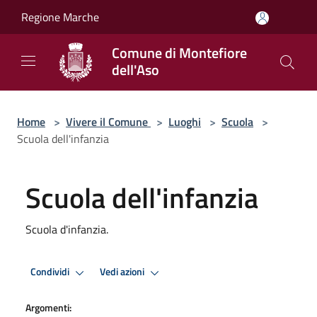
Salta al contenuto principale
Regione Marche
Comune di Montefiore
dell'Aso
Home
>
Vivere il Comune
>
Luoghi
>
Scuola
>
Scuola dell'infanzia
Scuola dell'infanzia
Scuola d'infanzia.
Condividi
Vedi azioni
Argomenti: