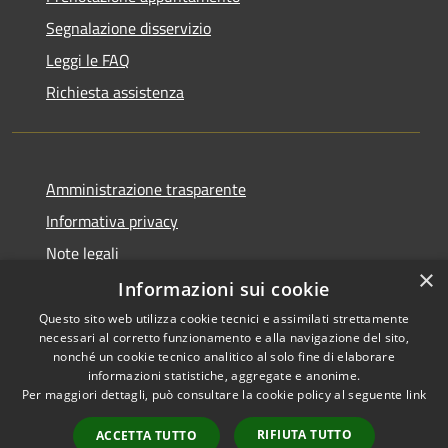
Segnalazione disservizio
Leggi le FAQ
Richiesta assistenza
Amministrazione trasparente
Informativa privacy
Note legali
×
Dichiarazione di accessibilità
Informazioni sui cookie
Questo sito web utilizza cookie tecnici e assimilati strettamente
necessari al corretto funzionamento e alla navigazione del sito,
nonché un cookie tecnico analitico al solo fine di elaborare
informazioni statistiche, aggregate e anonime.
RSS
Copyright © 2026 • Comune di
Per maggiori dettagli, può consultare la cookie policy al seguente
link
Accessibilità
Montefiore dell'Aso • Powered
Privacy
Municipium
Accesso
by
•
RIFIUTA TUTTO
ACCETTA TUTTO